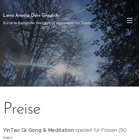
Lena Amrita Devi Graulich
Kurse in Karlsruhe-Weiherfeld und online via Zoom
Preise
YinTao Qi Gong & Meditation
speziell für Frauen
(90
min)