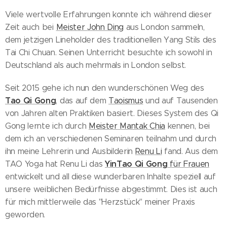
Viele wertvolle Erfahrungen konnte ich während dieser
Zeit auch bei
Meister John Ding
aus London sammeln,
dem jetzigen Lineholder des traditionellen Yang Stils des
Tai Chi Chuan. Seinen Unterricht besuchte ich sowohl in
Deutschland als auch mehrmals in London selbst.
Seit 2015 gehe ich nun den wunderschönen Weg des
Tao Qi Gong
, das auf dem
Taoismus
und auf Tausenden
von Jahren alten Praktiken basiert. Dieses System des Qi
Gong lernte ich durch
Meister Mantak Chia
kennen, bei
dem ich an verschiedenen Seminaren teilnahm und durch
ihn meine Lehrerin und Ausbilderin
Renu Li
fand. Aus dem
YinTao Qi Gong
TAO Yoga hat Renu Li das
für Frauen
entwickelt und all diese wunderbaren Inhalte speziell auf
unsere weiblichen Bedürfnisse abgestimmt. Dies ist auch
für mich mittlerweile das "Herzstück" meiner Praxis
geworden.